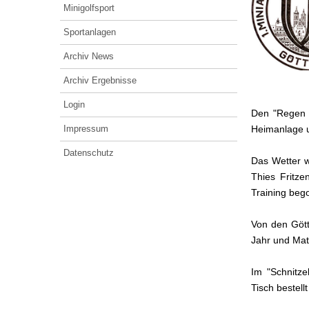
Minigolfsport
Sportanlagen
Archiv News
Archiv Ergebnisse
Login
Den "Regen 
Impressum
Heimanlage u
Datenschutz
Das Wetter w
Thies Fritze
Training be
Von den Gött
Jahr und Ma
Im "Schnitze
Tisch bestel