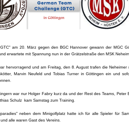
GTC" am 20. März gegen den BGC Hannover gewann der MGC Gött
nd erwartete mit Spannung nun in der Grätzelstraße den MSK Neheim
ar hervorragend und am Freitag, den 8. August trafen die Neheimer m
nkötter, Marvin Neufeld und Tobias Turner in Göttingen ein und so
gonnen.
ingern war nur Holger Fabry kurz da und der Rest des Teams, Pete
tthias Schulz kam Samstag zum Training.
lparadies" neben dem Minigolfplatz hatte ich für alle Spieler für S
lt und alle waren Gast des Vereins.